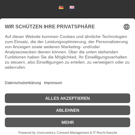
DATENSCHUTZ
KONTAKT
Adresse:
Kaiserstraße 67/69
41061 Mönchengladbach
Telefon:
+49 2161 200762 und +49 172 207 2072
Fax:
nicht vorhanden
Email:
info[at]galerieloehrl.de
Copyright © Galerie Löhrl 2021
pool of instincts